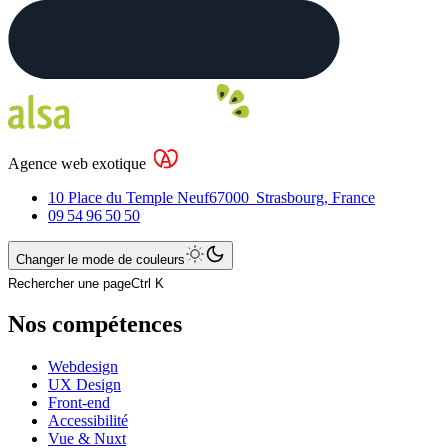
Agence web exotique
10 Place du Temple Neuf
67000
Strasbourg
,
France
09 54 96 50 50
Changer le mode de couleurs
Rechercher une page
Ctrl K
Nos compétences
Webdesign
UX Design
Front-end
Accessibilité
Vue & Nuxt