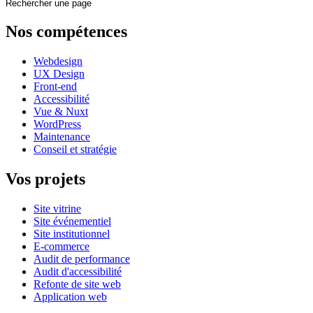
Rechercher une page
Nos compétences
Webdesign
UX Design
Front-end
Accessibilité
Vue & Nuxt
WordPress
Maintenance
Conseil et stratégie
Vos projets
Site vitrine
Site événementiel
Site institutionnel
E-commerce
Audit de performance
Audit d'accessibilité
Refonte de site web
Application web