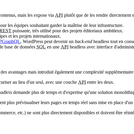
 contenus, mais les expose via
API
plutôt que de les rendre directement
our les équipes souhaitant garder la maîtrise de leur infrastructure.
REST
puissante, très utilisé pour des projets éditoriaux ambitieux.
es et les projets internationaux.
PGraphQL
, WordPress peut devenir un
back-end
headless tout en conse
lle base de données
SQL
en une
API
headless avec interface d'administr
e des avantages mais introduit également une complexité supplémentaire q
curiser au lieu d'un seul, avec une couche
API
entre les deux.
adless
demande plus de temps et d'expertise qu'une solution monolithiq
ent plus prévisualiser leurs pages en temps réel sans mise en place d'un
mmerce, etc.) ne sont plus directement disponibles et doivent être réint