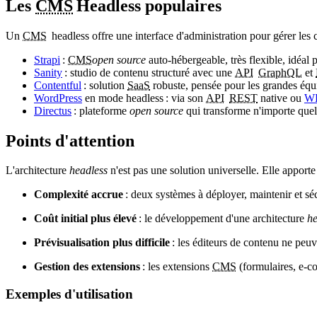
Les
CMS
Headless
populaires
Un
CMS
headless
offre une interface d'administration pour gérer les
Strapi
:
CMS
open source
auto-hébergeable, très flexible, idéal p
Sanity
: studio de contenu structuré avec une
API
GraphQL
et
Contentful
: solution
SaaS
robuste, pensée pour les grandes équip
WordPress
en mode
headless
: via son
API
REST
native ou
W
Directus
: plateforme
open source
qui transforme n'importe que
Points d'attention
L'architecture
headless
n'est pas une solution universelle. Elle apport
Complexité accrue
: deux systèmes à déployer, maintenir et sé
Coût initial plus élevé
: le développement d'une architecture
he
Prévisualisation plus difficile
: les éditeurs de contenu ne peuv
Gestion des extensions
: les extensions
CMS
(formulaires, e-co
Exemples d'utilisation