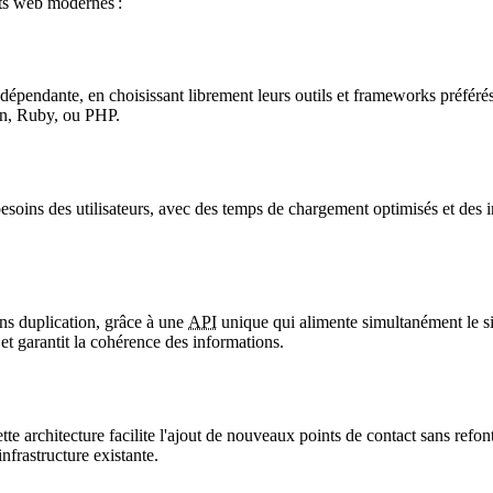
ts web modernes :
épendante, en choisissant librement leurs outils et frameworks préférés
on, Ruby, ou PHP.
esoins des utilisateurs, avec des temps de chargement optimisés et des i
ns duplication, grâce à une
API
unique qui alimente simultanément le si
et garantit la cohérence des informations.
cette architecture facilite l'ajout de nouveaux points de contact sans r
'infrastructure existante.