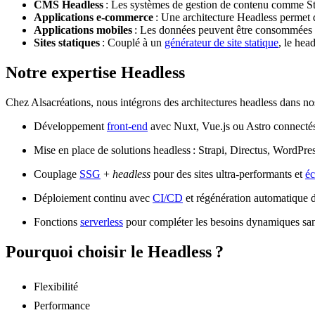
CMS Headless
: Les systèmes de gestion de contenu comme Stra
Applications e-commerce
: Une architecture Headless permet de
Applications mobiles
: Les données peuvent être consommées p
Sites statiques
: Couplé à un
générateur de site statique
, le
head
Notre expertise
Headless
Chez Alsacréations, nous intégrons des architectures
headless
dans nos
Développement
front-end
avec Nuxt, Vue.js ou Astro connecté
Mise en place de solutions
headless
: Strapi, Directus, WordPr
Couplage
SSG
+
headless
pour des sites ultra-performants et
é
Déploiement continu avec
CI/CD
et régénération automatique 
Fonctions
serverless
pour compléter les besoins dynamiques sans
Pourquoi choisir le Headless ?
Flexibilité
Performance