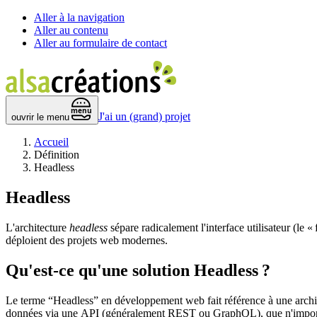
Aller à la navigation
Aller au contenu
Aller au formulaire de contact
 menu 
J'ai un (grand) projet
ouvrir le menu
Accueil
Définition
Headless
Headless
L'architecture
headless
sépare radicalement l'interface utilisateur (le
déploient des projets web modernes.
Qu'est-ce qu'une solution Headless ?
Le terme
Headless
en développement web fait référence à une architect
données via une
API
(généralement
REST
ou
GraphQL
), que n'impor