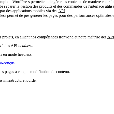
pi ou WordPress permettent de gérer les contenus de manière centralisée
 séparer la gestion des produits et des commandes de l'interface utilisa
ar des applications mobiles via des
API
.
less
permet de pré-générer les pages pour des performances optimales e
 projets, en alliant nos compétences
front-end
et notre maîtrise des
API
s à des API
headless
.
ess en mode
headless
.
co-conçus
.
des pages à chaque modification de contenu.
 infrastructure lourde.