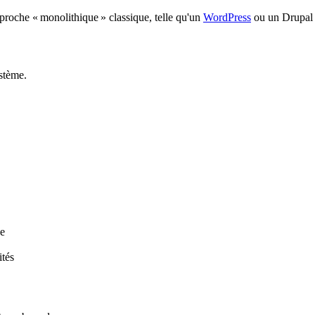
'approche « monolithique » classique, telle qu'un
WordPress
ou un Drupal 
stème.
ue
ités