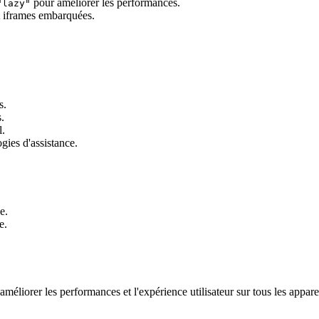
pour améliorer les performances.
"lazy"
t iframes embarquées.
s.
s.
l.
gies d'assistance.
e.
e.
éliorer les performances et l'expérience utilisateur sur tous les apparei