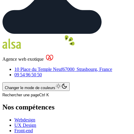
Agence web exotique
10 Place du Temple Neuf
67000
Strasbourg
,
France
09 54 96 50 50
Changer le mode de couleurs
Rechercher une page
Ctrl K
Nos compétences
Webdesign
UX Design
Front-end