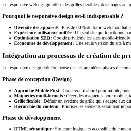
Le responsive web design utilise des grilles flexibles, des images ada
Pourquoi le responsive design est-il indispensable ?
Diversité des appareils
: Plus de 60 % du trafic web mondial pro
Expérience utilisateur unifiée
: Un seul site qui fonctionne parf
Optimisation
SEO
: Google privilégie les sites
mobile-friendly
Économies de développement
: Une seule version du site à ma
Intégration au processus de création de pr
Le responsive design doit être pensé dès les premières phases de conce
Phase de conception
(Design)
Approche
Mobile First
: Concevoir d'abord pour mobile, puis 
Maquettes multi-formats
: Créer des maquettes pour mobile, t
Grille flexible
: Définir un système de grille qui s'adapte aux dif
Hiérarchie du contenu
: Prioriser les éléments selon leur impo
Phase de développement
HTML sémantique
: Structure logique et accessible du conten