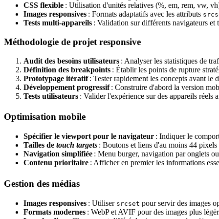
CSS flexible
: Utilisation d'unités relatives (%, em, rem, vw, vh
Images responsives
: Formats adaptatifs avec les attributs
srcs
Tests multi-appareils
: Validation sur différents navigateurs et t
Méthodologie de projet responsive
Audit des besoins utilisateurs
: Analyser les statistiques de traf
Définition des breakpoints
: Établir les points de rupture str
Prototypage itératif
: Tester rapidement les concepts avant l
Développement progressif
: Construire d'abord la version mobi
Tests utilisateurs
: Valider l'expérience sur des appareils réels a
Optimisation mobile
Spécifier le viewport pour le navigateur
: Indiquer le compor
Tailles de
touch targets
: Boutons et liens d'au moins 44 pixels 
Navigation simplifiée
: Menu burger, navigation par onglets o
Contenu prioritaire
: Afficher en premier les informations esse
Gestion des médias
Images responsives
: Utiliser
pour servir des images opt
srcset
Formats modernes
: WebP et AVIF pour des images plus légè