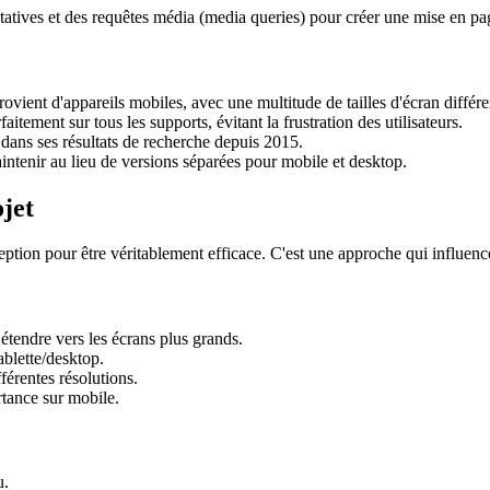
ptatives et des requêtes média
(media queries)
pour créer une mise en pag
vient d'appareils mobiles, avec une multitude de tailles d'écran différe
aitement sur tous les supports, évitant la frustration des utilisateurs.
dans ses résultats de recherche depuis 2015.
intenir au lieu de versions séparées pour mobile et desktop.
ojet
ption pour être véritablement efficace. C'est une approche qui influence
étendre vers les écrans plus grands.
ablette/desktop.
férentes résolutions.
rtance sur mobile.
u.