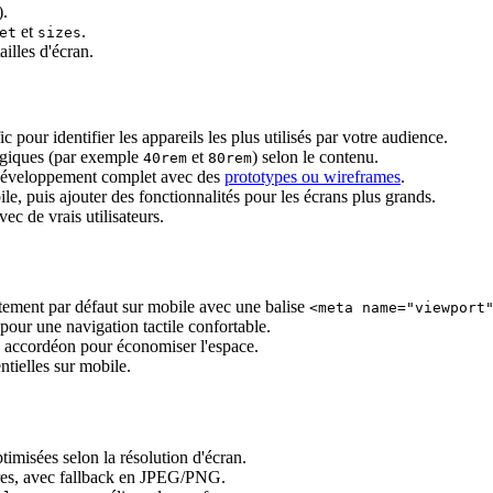
).
et
.
et
sizes
ailles d'écran.
ic pour identifier les appareils les plus utilisés par votre audience.
atégiques (par exemple
et
) selon le contenu.
40rem
80rem
e développement complet avec des
prototypes ou wireframes
.
le, puis ajouter des fonctionnalités pour les écrans plus grands.
vec de vrais utilisateurs.
tement par défaut sur mobile avec une balise
<meta name="viewport
pour une navigation tactile confortable.
u accordéon pour économiser l'espace.
ntielles sur mobile.
imisées selon la résolution d'écran.
res, avec fallback en JPEG/PNG.