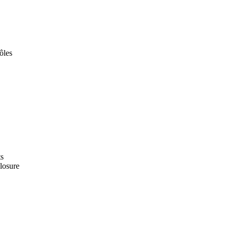
ôles
ts
closure