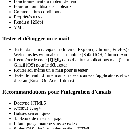
Fonctionnement du moteur de rendu
Pourquoi on utilise des tableaux
Commentaires conditionnels
Propriétés
mso-
Rendu à 120dpi
VML
Tester et débugger un e-mail
Tester dans un navigateur (Internet Explorer, Chrome, Firefox) e
Web dans les webmails et sur mobile (Safari iOS, Chrome And
Récupérer le code
HTML
dans d’autres applications mail (Thu
Gmail iOS) pour le débugger
Router soi-même un e-mail pour le tester
Tester le rendu d’un e-mail sur des dizaines d’applications et w
d’écran (Email On Acid, Litmus)
Recommandations pour l’intégration d’emails
Doctype
HTML5
Attribut
>
lang
Balises sémantiques
Tableaux de mises en page
Il faut que ça marche sans
<style>
Styles
CSS
plutôt que des attributs
HTML