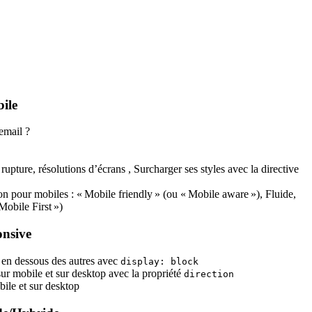
ile
 email ?
 rupture, résolutions d’écrans , Surcharger ses styles avec la directive
n pour mobiles : « Mobile friendly » (ou « Mobile aware »), Fluide,
obile First »)
nsive
s en dessous des autres avec
display: block
 sur mobile et sur desktop avec la propriété
direction
ile et sur desktop