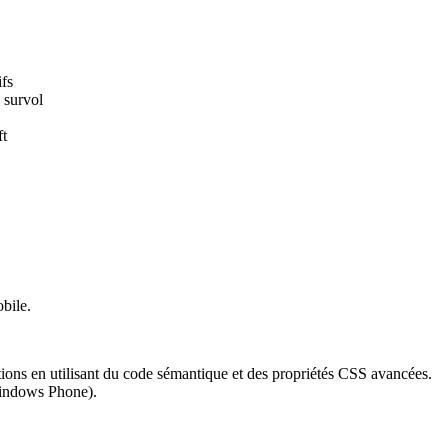
ifs
 survol
ft
bile.
tions en utilisant du code sémantique et des propriétés CSS avancées.
Windows Phone).