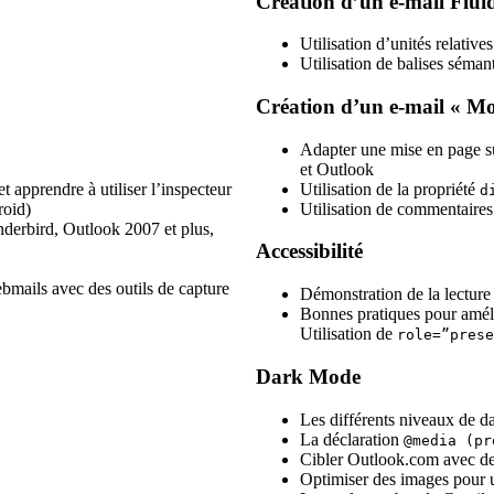
Création d’un
e-mail Flui
Utilisation d’unités relativ
Utilisation de balises séman
Création d’un
e-mail « Mo
Adapter une mise en page s
et Outlook
Utilisation de la propriété
t apprendre à utiliser l’inspecteur
d
Utilisation de commentaires
roid)
nderbird, Outlook 2007 et plus,
Accessibilité
ebmails avec des outils de capture
Démonstration de la lectur
Bonnes pratiques pour amélior
Utilisation de
role=”prese
Dark Mode
Les différents niveaux de 
La déclaration
@media (pr
Cibler Outlook.com avec de
Optimiser des images pour 