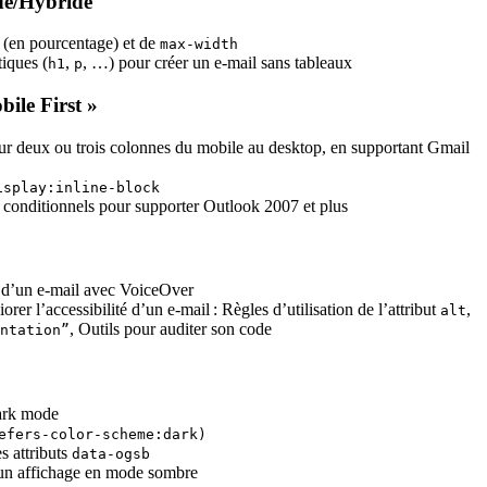
de/Hybride
es (en pourcentage) et de
max-width
tiques (
,
, …) pour créer un e-mail sans tableaux
h1
p
bile First »
ur deux ou trois colonnes du mobile au
desktop
, en supportant Gmail
isplay:inline-block
 conditionnels pour supporter Outlook 2007 et plus
e d’un e-mail avec VoiceOver
er l’accessibilité d’un e-mail : Règles d’utilisation de l’attribut
,
alt
, Outils pour auditer son code
ntation”
dark mode
efers-color-scheme:dark)
s attributs
data-ogsb
un affichage en mode sombre