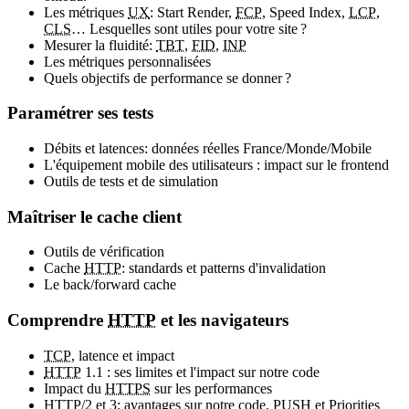
Les métriques
UX
: Start Render,
FCP
, Speed Index,
LCP
,
CLS
… Lesquelles sont utiles pour votre site ?
Mesurer la fluidité:
TBT
,
FID
,
INP
Les métriques personnalisées
Quels objectifs de performance se donner ?
Paramétrer ses tests
Débits et latences: données réelles France/Monde/Mobile
L'équipement mobile des utilisateurs : impact sur le frontend
Outils de tests et de simulation
Maîtriser le cache client
Outils de vérification
Cache
HTTP
: standards et patterns d'invalidation
Le back/forward cache
Comprendre
HTTP
et les navigateurs
TCP
, latence et impact
HTTP
1.1 : ses limites et l'impact sur notre code
Impact du
HTTPS
sur les performances
HTTP
/2 et 3: avantages sur notre code, PUSH et Priorities