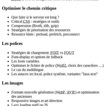
Optimiser le chemin critique
Que faire si le serveur est long ?
Critical
CSS
: stratégies et outils
Compression (Brotli, zlib, gzip)
Stratégies de priorisation des ressources
Resource hints : preload, prefetch, preconnect
Les polices
Stratégies de chargement:
FOIT
vs
FOUT
Font-display et options de fallback
Les fonts variables
Optimiser le fichier de police (
Woff2
, choix des caractères …)
Le cas du multilingue
Les astuces src:local, police système, variantes "faux-text"
Les images
Formats nouvelle génération (
WebP
,
AVIF
) et optimisation
des anciennes
Responsive images et art direction
Lazy loading natif ou
JS