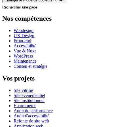
Changer le mode de couleurs
Rechercher une page
Nos compétences
Webdesign
UX Design
Front-end
Accessibilité
Vue & Nuxt
WordPress
Maintenance
Conseil et stratégie
Vos projets
Site vitrine
Site événementiel
Site institutionnel
E-commerce
Audit de performance
Audit d'accessibilité
Refonte de site web
Application web