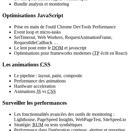
Bundle analysis et monitoring
Optimisations JavaScript
Prise en main de l'outil Chrome DevTools Performance
Event loop et micro-tasks
SetTimeout, Web Workers, RequestAnimationFrame,
RequestIdleCallback …
Le lent pont entre le
DOM
et javascript
Optimisations pour frameworks modernes (
TP
écrit en React)
Les animations
CSS
Le pipeline : layout, paint, composite
Performance des animations
Hardware acceleration
Animations
JS
vs
CSS
Surveiller les performances
Les fonctionnalités avancées des outils de monitoring :
Lighthouse, PageSpeed Insights, WebPageTest, SiteSpeed.io
Stratégie:
RUM
ou tests synthétiques
Performance dans l'intégration continue, alerting et reporting