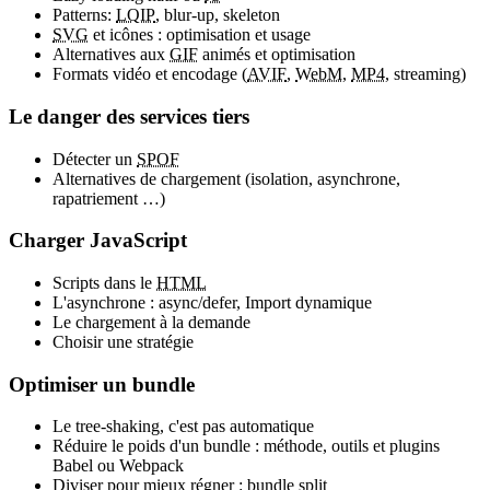
Patterns:
LQIP
, blur-up, skeleton
SVG
et icônes : optimisation et usage
Alternatives aux
GIF
animés et optimisation
Formats vidéo et encodage (
AVIF
,
WebM
,
MP4
, streaming)
Le danger des services tiers
Détecter un
SPOF
Alternatives de chargement (isolation, asynchrone,
rapatriement …)
Charger JavaScript
Scripts dans le
HTML
L'asynchrone : async/defer, Import dynamique
Le chargement à la demande
Choisir une stratégie
Optimiser un bundle
Le tree-shaking, c'est pas automatique
Réduire le poids d'un bundle : méthode, outils et plugins
Babel ou Webpack
Diviser pour mieux régner : bundle split