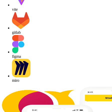
vite
gitlab
figma
miro