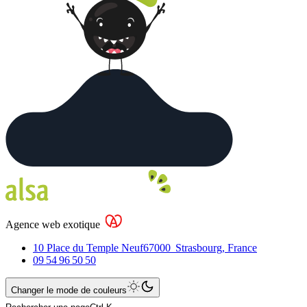
Agence web exotique
10 Place du Temple Neuf
67000
Strasbourg
,
France
09 54 96 50 50
Changer le mode de couleurs