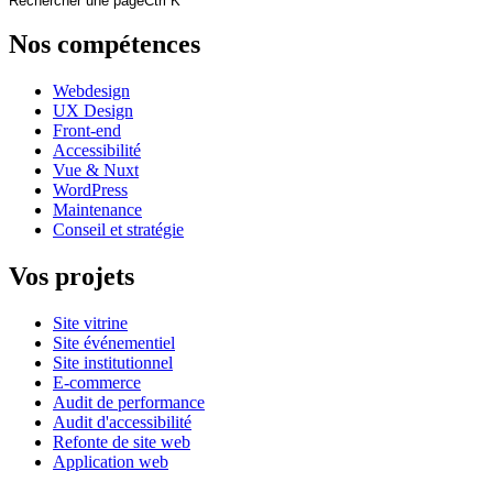
Rechercher une page
Ctrl K
Nos compétences
Webdesign
UX Design
Front-end
Accessibilité
Vue & Nuxt
WordPress
Maintenance
Conseil et stratégie
Vos projets
Site vitrine
Site événementiel
Site institutionnel
E-commerce
Audit de performance
Audit d'accessibilité
Refonte de site web
Application web