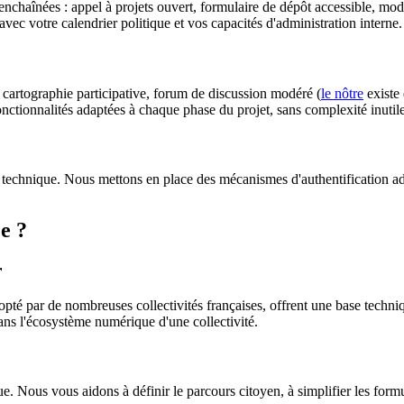
 enchaînées : appel à projets ouvert, formulaire de dépôt accessible, modé
ec votre calendrier politique et vos capacités d'administration interne.
 cartographie participative, forum de discussion modéré (
le nôtre
existe 
nctionnalités adaptées à chaque phase du projet, sans complexité inutile
que technique. Nous mettons en place des mécanismes d'authentification ad
e ?
r
té par de nombreuses collectivités françaises, offrent une base techniqu
dans l'écosystème numérique d'une collectivité.
ue. Nous vous aidons à définir le parcours citoyen, à simplifier les form