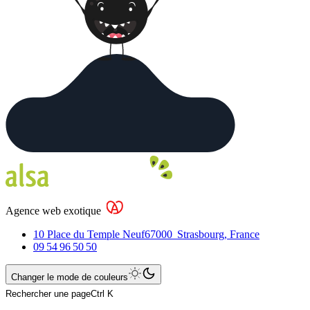
Agence web exotique
10 Place du Temple Neuf
67000
Strasbourg
,
France
09 54 96 50 50
Changer le mode de couleurs
Rechercher une page
Ctrl K