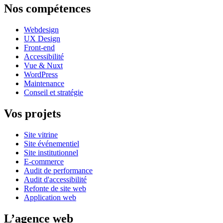
Nos compétences
Webdesign
UX Design
Front-end
Accessibilité
Vue & Nuxt
WordPress
Maintenance
Conseil et stratégie
Vos projets
Site vitrine
Site événementiel
Site institutionnel
E-commerce
Audit de performance
Audit d'accessibilité
Refonte de site web
Application web
L’agence web