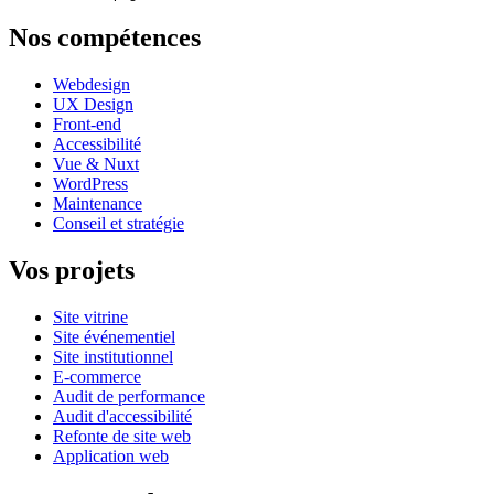
Nos compétences
Webdesign
UX Design
Front-end
Accessibilité
Vue & Nuxt
WordPress
Maintenance
Conseil et stratégie
Vos projets
Site vitrine
Site événementiel
Site institutionnel
E-commerce
Audit de performance
Audit d'accessibilité
Refonte de site web
Application web