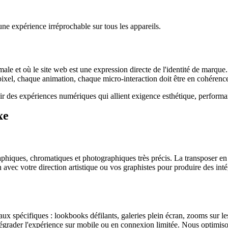
ne expérience irréprochable sur tous les appareils.
imale et où le site web est une expression directe de l'identité de marq
el, chaque animation, chaque micro-interaction doit être en cohérence a
 des expériences numériques qui allient exigence esthétique, performanc
xe
iques, chromatiques et photographiques très précis. La transposer en l
 avec votre direction artistique ou vos graphistes pour produire des int
ux spécifiques : lookbooks défilants, galeries plein écran, zooms sur les 
 dégrader l'expérience sur mobile ou en connexion limitée. Nous optimi