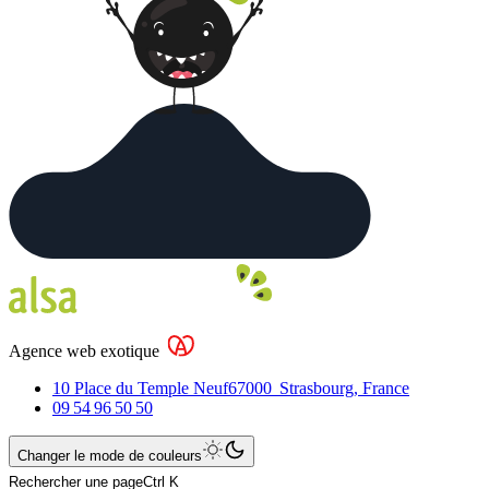
Agence web exotique
10 Place du Temple Neuf
67000
Strasbourg
,
France
09 54 96 50 50
Changer le mode de couleurs
Rechercher une page
Ctrl K